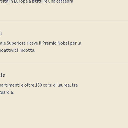
sità in Europa a istituire una cattedra
i
ale Superiore riceve il Premio Nobel per la
dioattività indotta.
ale
partimenti e oltre 150 corsi di laurea, tra
guardia.