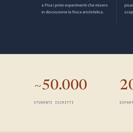
a Pisa i primi esperimenti che misero
pisa
in discussione la fisica aristotelica.
scop
~50.000
2
STUDENTI ISCRITTI
DIPAR