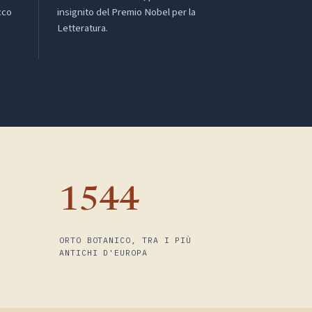
cco
insignito del Premio Nobel per la
Letteratura.
1544
ORTO BOTANICO, TRA I PIÙ
ANTICHI D'EUROPA