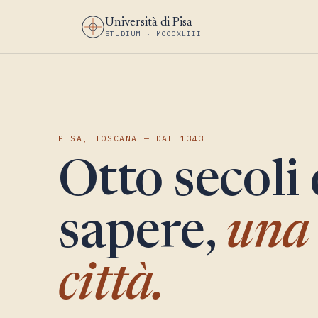
Università di Pisa
STUDIUM · MCCCXLIII
PISA, TOSCANA — DAL 1343
Otto secoli 
sapere,
una 
città.