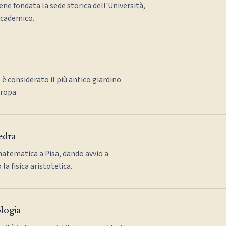
ene fondata la sede storica dell'Università,
ccademico.
 è considerato il più antico giardino
uropa.
tedra
matematica a Pisa, dando avvio a
a fisica aristotelica.
ologia