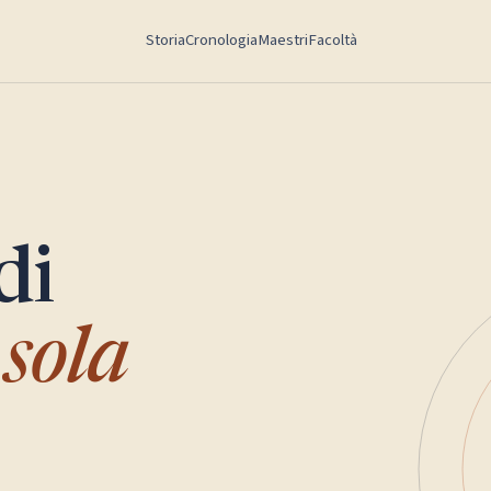
Storia
Cronologia
Maestri
Facoltà
di
sola