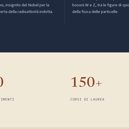
no, insignito del Nobel per la
bosoni W e Z, tra le figure di spi
erta della radioattività indotta.
della fisica delle particelle.
0
150+
TIMENTI
CORSI DI LAUREA