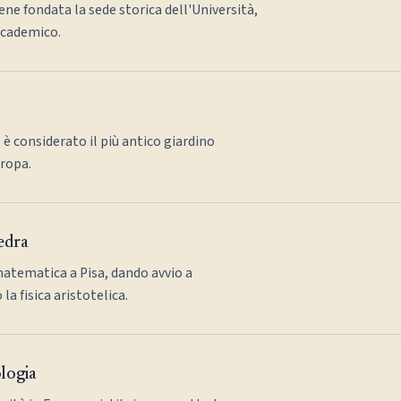
ene fondata la sede storica dell'Università,
ccademico.
 è considerato il più antico giardino
uropa.
tedra
matematica a Pisa, dando avvio a
a fisica aristotelica.
ologia