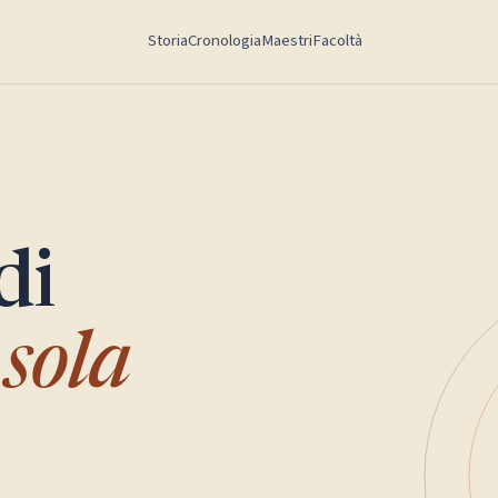
Storia
Cronologia
Maestri
Facoltà
di
sola