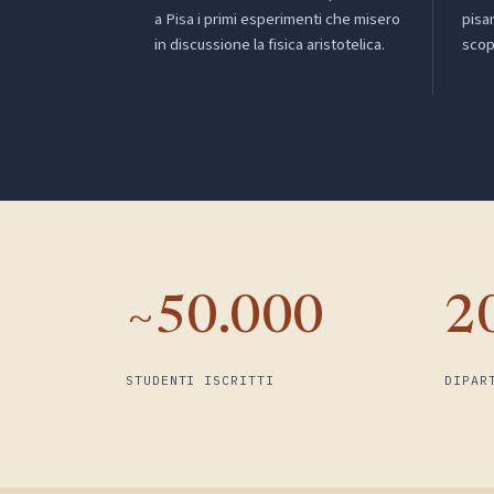
a Pisa i primi esperimenti che misero
pisa
in discussione la fisica aristotelica.
scop
~50.000
2
STUDENTI ISCRITTI
DIPAR