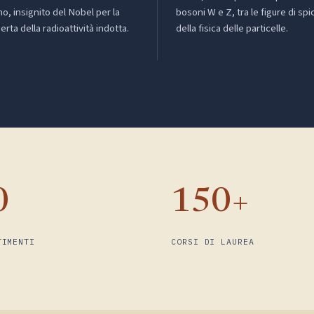
no, insignito del Nobel per la
bosoni W e Z, tra le figure di spi
erta della radioattività indotta.
della fisica delle particelle.
0
150+
TIMENTI
CORSI DI LAUREA