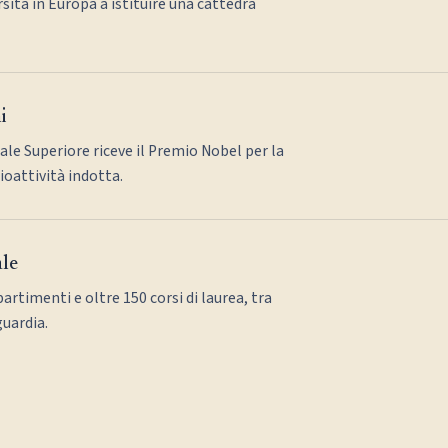
sità in Europa a istituire una cattedra
i
ale Superiore riceve il Premio Nobel per la
dioattività indotta.
ale
partimenti e oltre 150 corsi di laurea, tra
guardia.