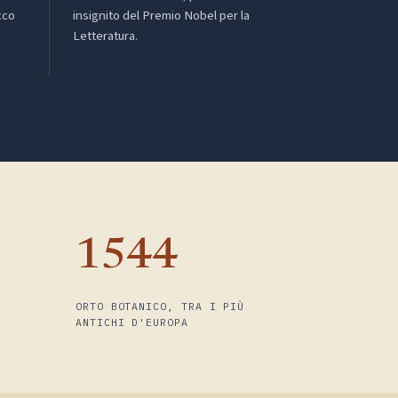
cco
insignito del Premio Nobel per la
Letteratura.
1544
ORTO BOTANICO, TRA I PIÙ
ANTICHI D'EUROPA