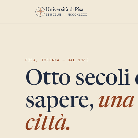
Università di Pisa
STUDIUM · MCCCXLIII
PISA, TOSCANA — DAL 1343
Otto secoli 
sapere,
una 
città.