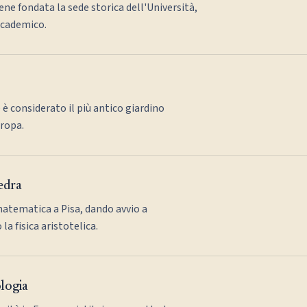
ene fondata la sede storica dell'Università,
ccademico.
 è considerato il più antico giardino
uropa.
tedra
matematica a Pisa, dando avvio a
a fisica aristotelica.
ologia