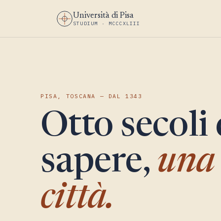
Università di Pisa
STUDIUM · MCCCXLIII
PISA, TOSCANA — DAL 1343
Otto secoli 
sapere,
una 
città.