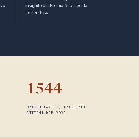
cco
insignito del Premio Nobel per la
Letteratura.
1544
ORTO BOTANICO, TRA I PIÙ
ANTICHI D'EUROPA