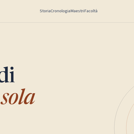
Storia
Cronologia
Maestri
Facoltà
di
sola