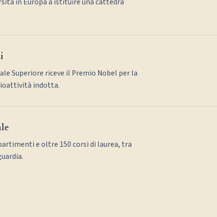
sità in Europa a istituire una cattedra
i
ale Superiore riceve il Premio Nobel per la
dioattività indotta.
ale
partimenti e oltre 150 corsi di laurea, tra
guardia.