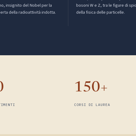
no, insignito del Nobel per la
bosoni W e Z, tra le figure di spi
erta della radioattività indotta.
della fisica delle particelle.
0
150+
TIMENTI
CORSI DI LAUREA