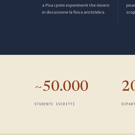
a Pisa i primi esperimenti che misero
pisa
in discussione la fisica aristotelica.
scop
~50.000
2
STUDENTI ISCRITTI
DIPAR