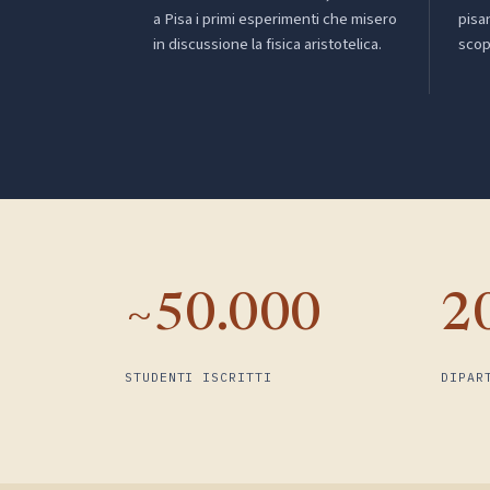
a Pisa i primi esperimenti che misero
pisa
in discussione la fisica aristotelica.
scop
~50.000
2
STUDENTI ISCRITTI
DIPAR