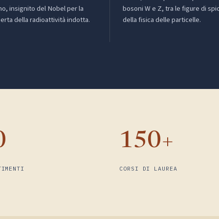
no, insignito del Nobel per la
bosoni W e Z, tra le figure di spi
erta della radioattività indotta.
della fisica delle particelle.
0
150+
TIMENTI
CORSI DI LAUREA