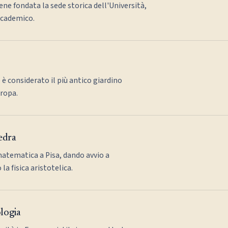
ene fondata la sede storica dell'Università,
ccademico.
 è considerato il più antico giardino
uropa.
tedra
matematica a Pisa, dando avvio a
a fisica aristotelica.
ologia