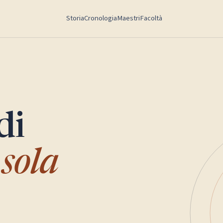
Storia
Cronologia
Maestri
Facoltà
di
sola