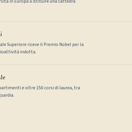
sità in Europa a istituire una cattedra
i
ale Superiore riceve il Premio Nobel per la
dioattività indotta.
ale
partimenti e oltre 150 corsi di laurea, tra
guardia.