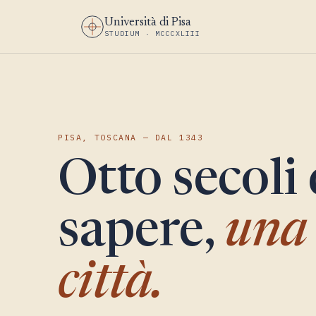
Università di Pisa
STUDIUM · MCCCXLIII
PISA, TOSCANA — DAL 1343
Otto secoli 
sapere,
una 
città.