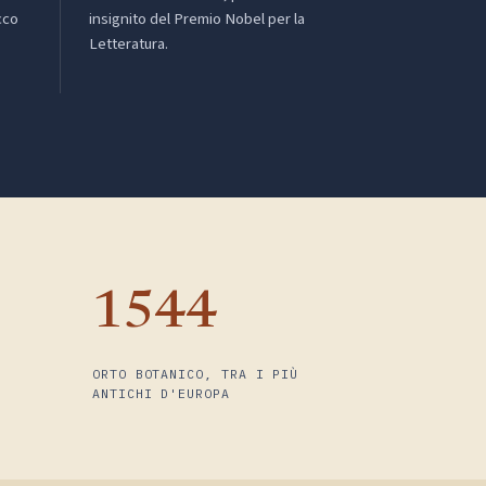
cco
insignito del Premio Nobel per la
Letteratura.
1544
ORTO BOTANICO, TRA I PIÙ
ANTICHI D'EUROPA